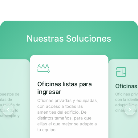
Nuestras Soluciones
Oficinas listas para
Oficinas
ingresar
 puestos de
Oficinas pri
alas de
con la ident
Oficinas privadas y equipadas,
a través de
adaptadas a
con acceso a todas las
 Cuando lo
dinámica de 
amenities del edificio. De
ra simple y
distintos tamaños, para que
elijas el que mejor se adapte a
tu equipo.