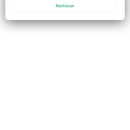
O la combinación que prefieras.
Rechazar
¿En qué momentos una
empresa necesita Nodos?
Con equipos híbridos o distribuidos
, que necesitan
espacios profesionales según la dinámica de cada
persona.