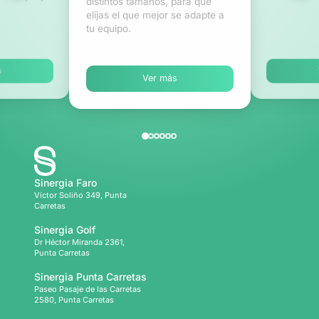
distintos tamaños, para que
elijas el que mejor se adapte a
tu equipo.
s
Ver más
Sinergia Faro
Víctor Soliño 349, Punta
Carretas
Sinergia Golf
Dr Héctor Miranda 2361,
Punta Carretas
Sinergia Punta Carretas
Paseo Pasaje de las Carretas
2580, Punta Carretas