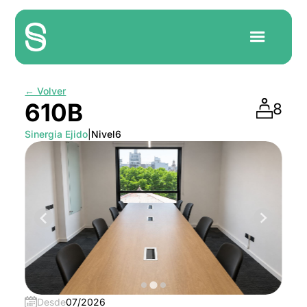
← Volver
610B
8
Sinergia Ejido
|
Nivel
6
Desde
07/2026